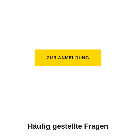
Starte dein Training beim
Schönberg Sportverein!
Melde dich ganz einfach und schnell für deinen gewünschten
Kurs an. Unsere Trainer freuen sich auf dich und unterstützen
dich auf deinem Weg. Sichere dir jetzt deinen Platz!
ZUR ANMELDUNG
Häufig gestellte Fragen