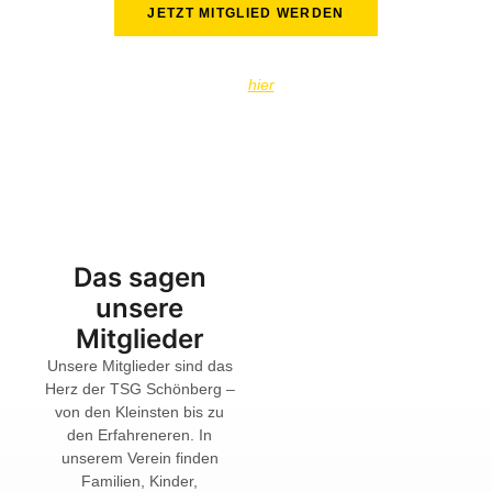
JETZT MITGLIED WERDEN
Mitgliedschaft fördern lassen?
Der Hochtaunuskreis unterstützt Kinder & Jugendliche.
Alle
Infos
hier
Das sagen
unsere
Mitglieder
Unsere Mitglieder sind das
Herz der TSG Schönberg –
von den Kleinsten bis zu
den Erfahreneren. In
unserem Verein finden
Familien, Kinder,