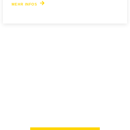
MEHR INFOS
Starte deine Sportreise mit TSG
Schönberg
Ob Anfänger oder Profi – bei uns findest du deinen Platz.
Werde Teil unserer starken Gemeinschaft und melde dich
heute noch an!