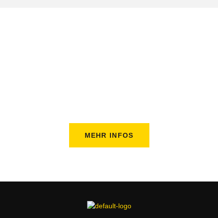
Hip Hop in Schönberg für Kinder &
Jugendliche
Erlebe unser Training – so macht Tanzen Spaß!
MEHR INFOS