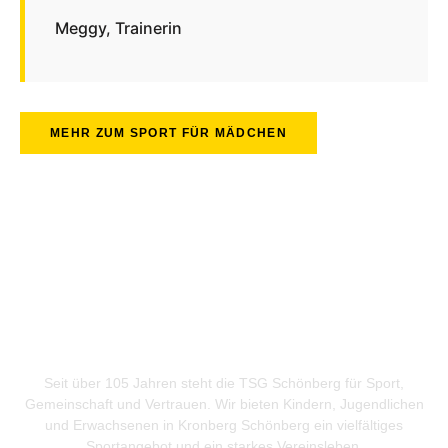
Meggy, Trainerin
MEHR ZUM SPORT FÜR MÄDCHEN
Warum die TSG Schönberg die
richtige Wahl ist
Seit über 105 Jahren steht die TSG Schönberg für Sport,
Gemeinschaft und Vertrauen. Wir bieten Kindern, Jugendlichen
und Erwachsenen in Kronberg Schönberg ein vielfältiges
Sportangebot und ein starkes Vereinsleben.