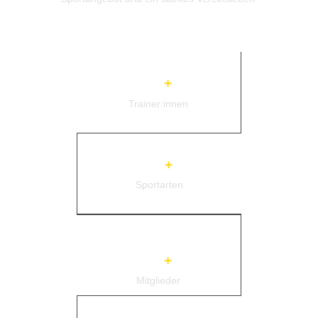
0
+
Trainer:innen
0
+
Sportarten
0
+
Mitglieder